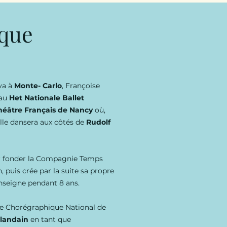
ique
va à
Monte- Carlo
, Françoise
 au
Het Nationale Ballet
héâtre Français de Nancy
où,
lle dansera aux côtés de
Rudolf
ur fonder la Compagnie Temps
 puis crée par la suite sa propre
enseigne pendant 8 ans.
tre Chorégraphique National de
alandain
en tant que