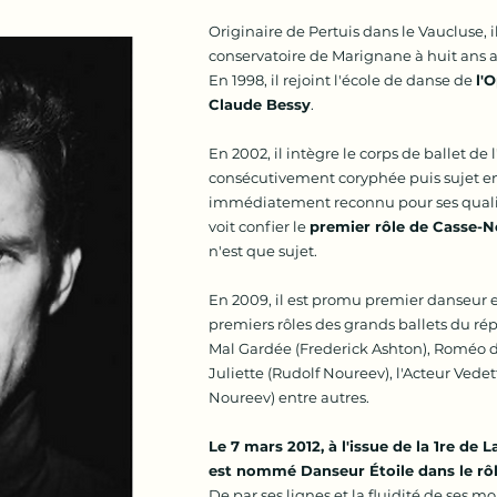
Originaire de Pertuis dans le Vaucluse,
conservatoire de Marignane à huit ans 
En 1998, il rejoint l'école de danse de
l'
Claude Bessy
.
En 2002, il intègre le corps de ballet de
consécutivement coryphée puis sujet en 
immédiatement reconnu pour ses qualité
voit confier le
premier rôle de Casse-N
n'est que sujet.
En 2009, il est promu premier danseur et
premiers rôles des grands ballets du rép
Mal Gardée (Frederick Ashton), Roméo 
Juliette (Rudolf Noureev), l'Acteur Vede
Noureev) entre autres.
Le 7 mars 2012, à l'issue de la 1re de 
est nommé Danseur Étoile dans le rôl
De par ses lignes et la fluidité de ses 