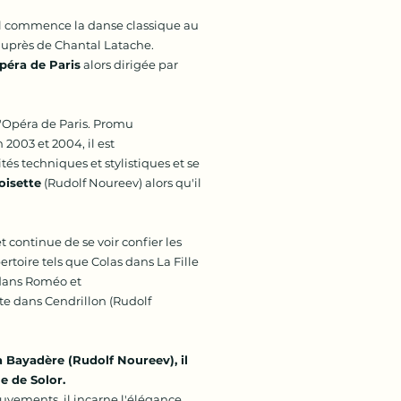
 il commence la danse classique au
auprès de Chantal Latache.
Opéra de Paris
alors dirigée par
 l'Opéra de Paris. Promu
2003 et 2004, il est
s techniques et stylistiques et se
oisette
(Rudolf Noureev) alors qu'il
 continue de se voir confier les
ertoire tels que Colas dans La Fille
dans Roméo et
tte dans Cendrillon (Rudolf
La Bayadère (Rudolf Noureev), il
e de Solor.
mouvements, il incarne l'élégance