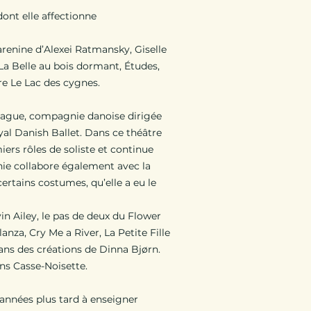
 dont elle affectionne
renine d’Alexei Ratmansky, Giselle
 La Belle au bois dormant, Études,
re Le Lac des cygnes.
hague, compagnie danoise dirigée
yal Danish Ballet. Dans ce théâtre
miers rôles de soliste et continue
nie collabore également avec la
ertains costumes, qu’elle a eu le
 Ailey, le pas de deux du Flower
anza, Cry Me a River, La Petite Fille
dans des créations de Dinna Bjørn.
ans Casse-Noisette.
années plus tard à enseigner