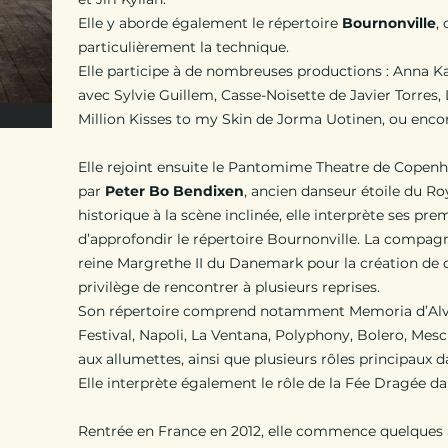
Elle y aborde également le répertoire
Bournonville
,
particulièrement la technique.
Elle participe à de nombreuses productions : Anna Ka
avec Sylvie Guillem, Casse-Noisette de Javier Torres,
Million Kisses to my Skin de Jorma Uotinen, ou enco
Elle rejoint ensuite le Pantomime Theatre de Copen
par
Peter Bo Bendixen
, ancien danseur étoile du Ro
historique à la scène inclinée, elle interprète ses pre
d’approfondir le répertoire Bournonville. La compag
reine Margrethe II du Danemark pour la création de c
privilège de rencontrer à plusieurs reprises.
Son répertoire comprend notamment Memoria d’Alvin
Festival, Napoli, La Ventana, Polyphony, Bolero, Mescl
aux allumettes, ainsi que plusieurs rôles principaux 
Elle interprète également le rôle de la Fée Dragée d
Rentrée en France en 2012, elle commence quelques 