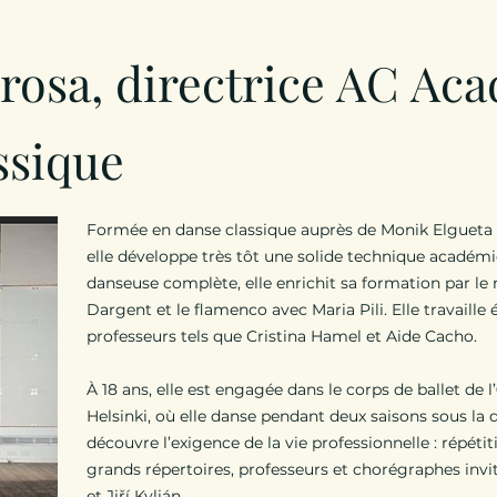
rosa, directrice AC Ac
ssique
Formée en danse classique auprès de Monik Elgueta à 
elle développe très tôt une solide technique académ
danseuse complète, elle enrichit sa formation par le
Dargent et le flamenco avec Maria Pili. Elle travaill
professeurs tels que Cristina Hamel et Aide Cacho.
À 18 ans, elle est engagée dans le corps de ballet de l’
Helsinki, où elle danse pendant deux saisons sous la d
découvre l’exigence de la vie professionnelle : répéti
grands répertoires, professeurs et chorégraphes invit
et Jiří Kylián.