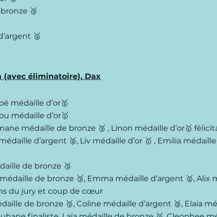
 bronze 🥉
d’argent 🥈
n (avec
éliminatoire
), Dax
oé médaille d’or🥇
lou médaille d’or🥇
e médaille de bronze 🥉 , Linon médaille d’or🥇 félicit
daille d’argent 🥈, Liv médaille d’or 🥇 , Emilia médaille 
aille de bronze 🥉
édaille de bronze 🥉, Emma médaille d’argent 🥈, Alix m
ions du jury et coup de cœur
ille de bronze 🥉, Coline médaille d’argent 🥈, Elaia méd
ouhane finaliste, Laïa médaille de bronze 🥉, Cleophee méd