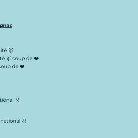
ignac
mité
🥇
ité
🥇
coup de ❤️
coup de ❤️
ational
🥇
 national
🥇