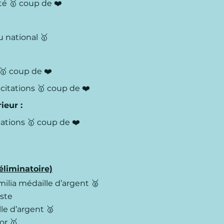
ité
🥇
coup de ❤️
au national
🥇
🥇
coup de ❤️
icitations
🥇
coup de ❤️
ieur :
itations
🥇
coup de ❤️
(éliminatoire)
milia médaille d’argent 🥈
iste
le d’argent 🥈
’or 🥇