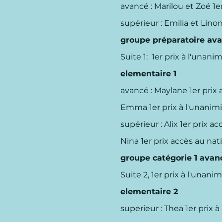
avancé : Marilou et Zoé 1e
supérieur : Emilia et Linon
groupe préparatoire ava
Suite 1: 1er prix à l'unani
​elementaire 1
avancé : Maylane 1er prix 
Emma 1er prix à l'unanim
supérieur : Alix
1er prix a
Nina
1er prix accès au nat
​groupe catégorie 1 avanc
Suite 2, 1er prix à l'unani
​elementaire 2
superieur :
Thea 1er prix à