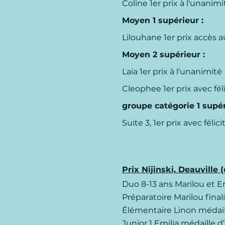
Coline
1er prix à l'unanim
​Moyen 1 supérieur :
Lilouhane 1er prix accès 
​Moyen 2 supérieur :
Laia 1er prix à l'unanimité
Cleophee 1er prix avec fél
​groupe catégorie 1 supér
Suite 3, 1er prix avec félic
Prix Nijinski, Deauville 
Duo 8-13 ans Marilou et E
Préparatoire Marilou final
Élémentaire Linon médail
Junior 1 Emilia médaille d