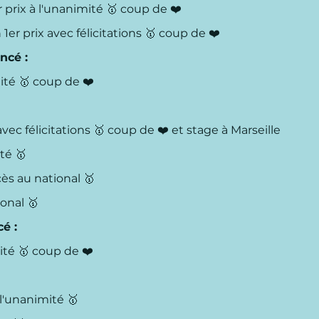
r prix à l'unanimité
🥇
coup de ❤️
 1er prix avec félicitations
🥇
coup de ❤️
ncé :
mité
🥇
coup de ❤️
avec félicitations
🥇
coup de ❤️ et stage à Marseille
ité
🥇
ccès au national
🥇
ional
🥇
é :
mité
🥇
coup de ❤️
 l'unanimité
🥇